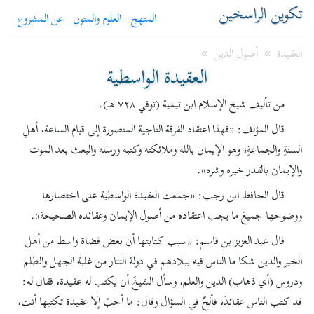
تكوين الراسخين
المنهج
العلوم والمتون
عن المشروع
العقيدة
أصول الدين
»
»
العقيدة الواسطية
من تأليف شيخ الإسلام ابن تيمية (توفي ٧٢٨ هـ).
قال المؤلف: «فهذا اعتقاد الفرقة الناجية المنصورة إلى قيام الساعة، أهلِ
السنةِ والجماعةِ، وهو الإيمان بالله وملائكته وكتبه ورسله والبعث بعد الموت
والإيمان بالقدر خيره وشره».
قال الحافظ ابن رجب: «جمعت العقيدة الواسطية على اختصارها
ووضوحها جميعَ ما يجب اعتقاده من أصول الإيمان وعقائده الصحيحة».
قال عبد العزيز بن قاسم: «سبب كتابتها أن بعض قضاة واسط من أهل
الخير والدين شكا ما الناس فيه ببلادهم في دولة التتار من غلبة الجهل والظلم
ودروس (أي ذهاب) الدين والعلم، وسأل الشيخَ أن يكتب له عقيدة، فقال له:
قد كتب الناس عقائدَ، فألحّ في السؤال وقال: ما أحبّ إلا عقيدة تكتبها أنت،