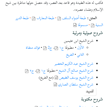
فكتب له هذه العقيدة وهو قاعد بعد العصر، وقد حصل حولها مناظرة بين شيخ
الإسلام وعلماء عصره».
المتن:
طبعة أضواء السلف
•
طبعة المعارف
•
طبعة الدرر
السنية
•
مسموعًا
شروح صوتية ومرئية
شرح الشيخ ابن عثيمين
الأول
• مطبوعًا
ج١
،
ج2
•
فوائد منتقاة
الثاني
•
التفريغ
شرح الشيخ عبد الكريم الخضير
شرح الشيخ صالح آل الشيخ
• مطبوعًا
ج١
،
ج٢
شرح الشيخ يوسف الغفيص
(مع التفريغ)
شرح الشيخ سلطان العماري
شرح الشيخ عبد الرزاق البدر
•
فوائد منتقاة
للمزيد
شرح الشيخ صالح الفوزان
شروح مكتوبة
شرح الشيخ ابن باز
•
مطبوعًا