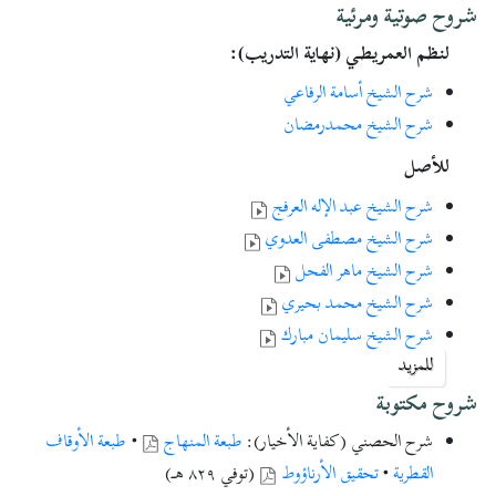
شروح صوتية ومرئية
لنظم العمريطي (نهاية التدريب):
شرح الشيخ أسامة الرفاعي
شرح الشيخ محمدرمضان
للأصل
شرح الشيخ عبد الإله العرفج
شرح الشيخ مصطفى العدوي
شرح الشيخ ماهر الفحل
شرح الشيخ محمد بحيري
شرح الشيخ سليمان مبارك
شرح الشيخ محمد باصالح
للمزيد
شرح الشيخ محمد الرهوان
شروح مكتوبة
شرح الشيخ سليم علوان
شرح الحصني (كفاية الأخيار):
طبعة المنهاج
•
طبعة الأوقاف
شرح الشيخ علي موسى
القطرية
•
تحقيق الأرناؤوط
(توفي ٨٢٩ هـ)
شرح الشيخ هشام البيلي