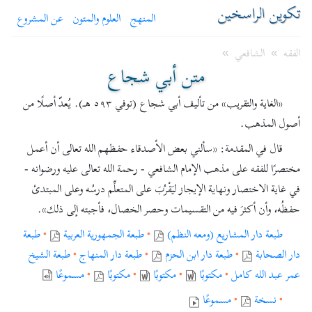
تكوين الراسخين
المنهج
العلوم والمتون
عن المشروع
الفقه
الشافعي
»
»
متن أبي شجاع
«الغاية والتقريب» من تأليف أبي شجاع (توفي ٥٩٣ هـ). يُعدّ أصلًا من
أصول المذهب.
قال في المقدمة: «سألني بعض الأصدقاء حفظهم الله تعالى أن أعمل
مختصرًا للفقه على مذهب الإمام الشافعي - رحمة الله تعالى عليه ورضوانه -
في غاية الاختصار ونهاية الإيجاز ليَقْرُبَ على المتعلِّم درسُه وعلى المبتدئ
حفظُه، وأن أكثرَ فيه من التقسيمات وحصر الخصال، فأجبته إلى ذلك».
طبعة دار المشاريع (ومعه النظم)
•
طبعة الجمهورية العربية
•
طبعة
دار الصحابة
•
طبعة دار ابن الحزم
•
طبعة دار المنهاج
•
طبعة الشيخ
عمر عبد الله كامل
•
مكتوبًا
•
مكتوبًا
•
مكتوبًا
•
مسموعًا
•
نسخة
•
مسموعًا