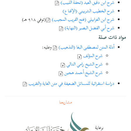
شرح ابن دقيق العيد (تحفة اللبيب)
شرح الشيخ عبد الله الكمالي
شرح الخطيب الشربيني (الإقناع)
شرح الشيخ محمد عبد الغفار
شرح ابن الغرابيلي (فتح القريب المجيب)
(توفي ٩١٨ هـ)
شرح الشيخ الحبيب عمر
شرح أبي الفضل البصير (النهاية)
شرح الشيخ سمير القاضي
مواد ذات صلة
شرح الشيخ علي باوزير
كتاب الطهارة
،
الصلاة
،
الصيام
،
أدلة المتن لمصطفى البغا (التذهيب)
وعليه:
النكاح
،
الفرائض
شرح المؤلف
شرح الشيخ عبد العزيز الراجحي
شرح الشيخ رامي الدالي
شرح الشيخ أحمد المقرمي
شرح الشيخ أحمد هجين
شرح الشيخ أحمد المصباحي
دراسة استقرائية للمسائل الضعيفة في متن الغاية والتقريب
شرح الشيخ أحمد الحلواني
لشرح الشربيني:
مشاريعنا
شرح الشيخ رشدي قلم (
الجزء الأول
،
الجزء الثاني
)
شرح الشيخ محمد شقير
لشرح ابن الغرابيلي:
برعاية